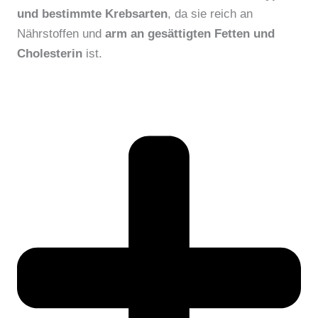
und bestimmte Krebsarten
, da sie reich an
Nährstoffen und
arm an gesättigten Fetten und
Cholesterin
ist.