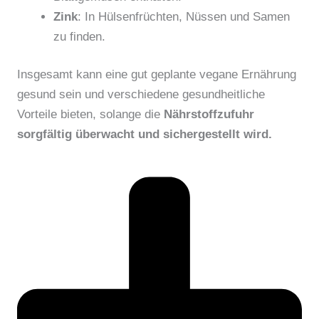
Zink
: In Hülsenfrüchten, Nüssen und Samen
zu finden.
Insgesamt kann eine gut geplante vegane Ernährung
gesund sein und verschiedene gesundheitliche
Vorteile bieten, solange die
Nährstoffzufuhr
sorgfältig überwacht und sichergestellt wird.