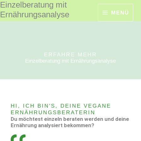
Einzelberatung mit
Zum
MENÜ
Inhalt
Ernährungsanalyse
springen
ERFAHRE MEHR
Einzelberatung mit Ernährungsanalyse
HI, ICH BIN'S, DEINE VEGANE
ERNÄHRUNGSBERATERIN
Du möchtest einzeln beraten werden und deine
Ernährung analysiert bekommen?